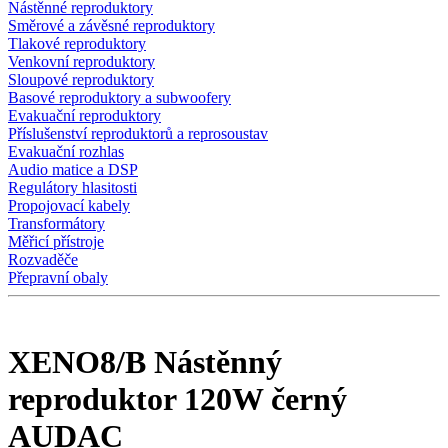
Nástěnné reproduktory
Směrové a závěsné reproduktory
Tlakové reproduktory
Venkovní reproduktory
Sloupové reproduktory
Basové reproduktory a subwoofery
Evakuační reproduktory
Příslušenství reproduktorů a reprosoustav
Evakuační rozhlas
Audio matice a DSP
Regulátory hlasitosti
Propojovací kabely
Transformátory
Měřicí přístroje
Rozvaděče
Přepravní obaly
XENO8/B Nástěnný
reproduktor 120W černý
AUDAC