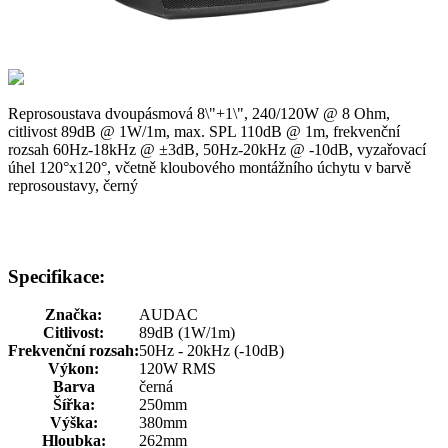
Reprosoustava dvoupásmová 8\"+1\", 240/120W @ 8 Ohm,
citlivost 89dB @ 1W/1m, max. SPL 110dB @ 1m, frekvenční
rozsah 60Hz-18kHz @ ±3dB, 50Hz-20kHz @ -10dB, vyzařovací
úhel 120°x120°, včetně kloubového montážního úchytu v barvě
reprosoustavy, černý
Specifikace:
Značka:
AUDAC
Citlivost:
89dB (1W/1m)
Frekvenční rozsah:
50Hz - 20kHz (-10dB)
Výkon:
120W RMS
Barva
černá
Šířka:
250mm
Výška:
380mm
Hloubka:
262mm