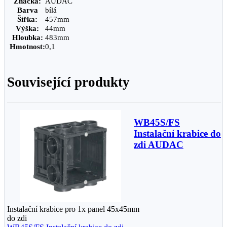
Značka:
AUDAC
Barva
bílá
Šířka:
457mm
Výška:
44mm
Hloubka:
483mm
Hmotnost:
0,1
Související produkty
WB45S/FS
Instalační krabice do
zdi AUDAC
Instalační krabice pro 1x panel 45x45mm
do zdi