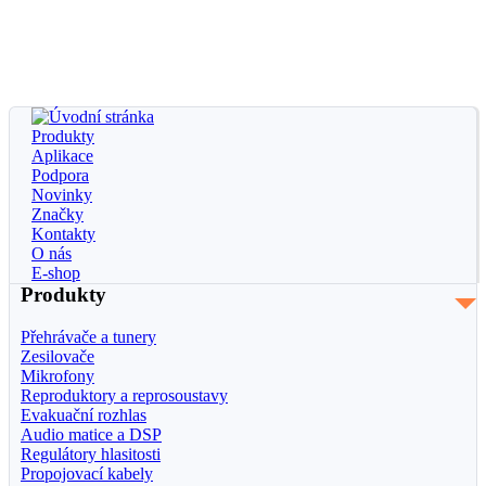
AUDIO DIGITAL
Produkty
Aplikace
Podpora
Novinky
Značky
Kontakty
O nás
E-shop
Produkty
Přehrávače a tunery
Zesilovače
Mikrofony
Reproduktory a reprosoustavy
Evakuační rozhlas
Audio matice a DSP
Regulátory hlasitosti
Propojovací kabely