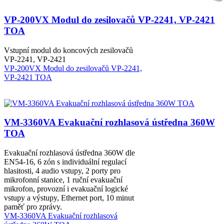
VP-200VX Modul do zesilovačů VP-2241, VP-2421
TOA
Vstupní modul do koncových zesilovačů
VP-2241, VP-2421
VP-200VX Modul do zesilovačů VP-2241,
VP-2421 TOA
VM-3360VA Evakuační rozhlasová ústředna 360W
TOA
Evakuační rozhlasová ústředna 360W dle
EN54-16, 6 zón s individuální regulací
hlasitosti, 4 audio vstupy, 2 porty pro
mikrofonní stanice, 1 ruční evakuační
mikrofon, provozní i evakuační logické
vstupy a výstupy, Ethernet port, 10 minut
paměť pro zprávy.
VM-3360VA Evakuační rozhlasová