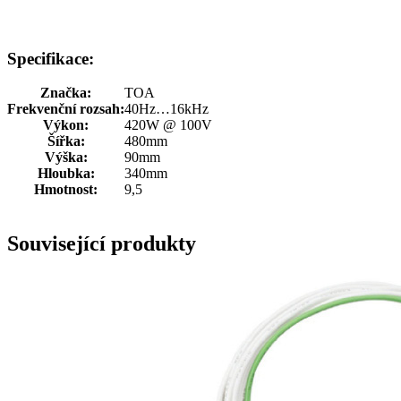
Specifikace:
Značka:
TOA
Frekvenční rozsah:
40Hz…16kHz
Výkon:
420W @ 100V
Šířka:
480mm
Výška:
90mm
Hloubka:
340mm
Hmotnost:
9,5
Související produkty