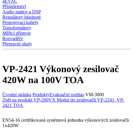
4EVAC
Příslušenství
Audio matice a DSP
Regulátory hlasitosti
Propojovací kabely
Transformátory
Měřicí přístroje
Rozvaděče
Přepravní obaly
VP-2421 Výkonový zesilovač
420W na 100V TOA
Úvodní stránka
Produkty
Evakuační rozhlas
VM-3000
Zpět na produkt VP-200VX Modul do zesilovačů VP-2241, VP-
2421 TOA
EN54-16 certifikovaná systémová jednotka výkonových zesilovačů
1x420W