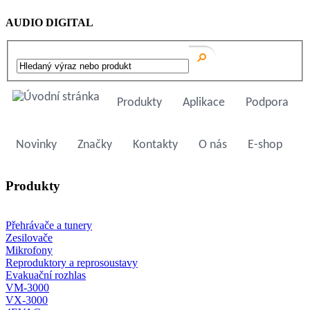
AUDIO DIGITAL
Produkty
Aplikace
Podpora
Novinky
Značky
Kontakty
O nás
E-shop
Produkty
Přehrávače a tunery
Zesilovače
Mikrofony
Reproduktory a reprosoustavy
Evakuační rozhlas
VM-3000
VX-3000