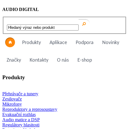
AUDIO DIGITAL
Produkty
Aplikace
Podpora
Novinky
Značky
Kontakty
O nás
E-shop
Produkty
Přehrávače a tunery
Zesilovače
Mikrofony
Reproduktory a reprosoustavy
Evakuační rozhlas
Audio matice a DSP
Regulátory hlasitosti