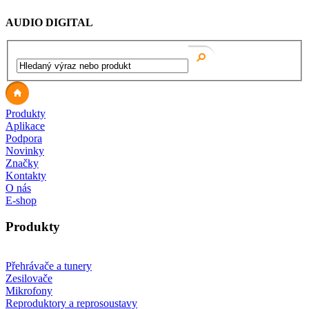
AUDIO DIGITAL
Produkty
Aplikace
Podpora
Novinky
Značky
Kontakty
O nás
E-shop
Produkty
Přehrávače a tunery
Zesilovače
Mikrofony
Reproduktory a reprosoustavy