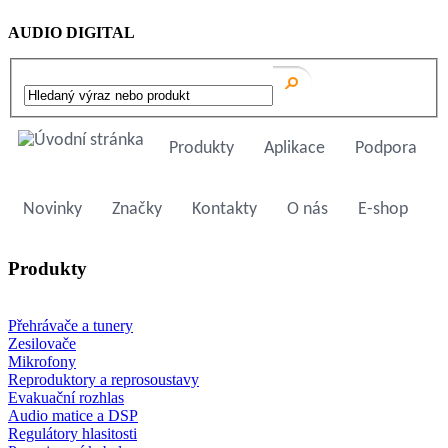
AUDIO DIGITAL
Produkty
Aplikace
Podpora
Novinky
Značky
Kontakty
O nás
E-shop
Produkty
Přehrávače a tunery
Zesilovače
Mikrofony
Reproduktory a reprosoustavy
Evakuační rozhlas
Audio matice a DSP
Regulátory hlasitosti