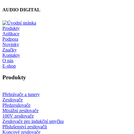
AUDIO DIGITAL
Produkty
Aplikace
Podpora
Novinky
Značky
Kontakty
O nás
E-shop
Produkty
Přehrávače a tunery
Zesilovače
Předzesilovače
Mixážní zesilovače
100V zesilovače
Zesilovače pro indukční smyčku
Příslušenství zesilovačů
Koncové zesilovače