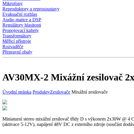
Mikrofony
Reproduktory a reprosoustavy
Evakuační rozhlas
Audio matice a DSP
Regulátory hlasitosti
Propojovací kabely
Transformátory
Měřicí přístroje
Rozvaděče
Přepravní obaly
AV30MX-2 Mixážní zesilovač 2
Úvodní stránka
Produkty
Zesilovače
Mixážní zesilovače
Miniaturní stereo mixážní zesilovač třídy D s výkonem 2x30W @ 4 O
(aktivace 5-12V), napájení 48V DC z externího zdroje (součást dodá