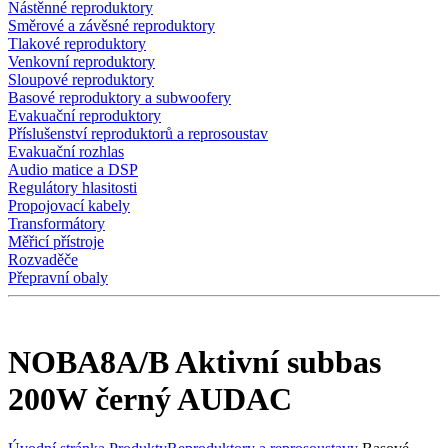
Nástěnné reproduktory
Směrové a závěsné reproduktory
Tlakové reproduktory
Venkovní reproduktory
Sloupové reproduktory
Basové reproduktory a subwoofery
Evakuační reproduktory
Příslušenství reproduktorů a reprosoustav
Evakuační rozhlas
Audio matice a DSP
Regulátory hlasitosti
Propojovací kabely
Transformátory
Měřicí přístroje
Rozvaděče
Přepravní obaly
NOBA8A/B Aktivní subbas
200W černý AUDAC