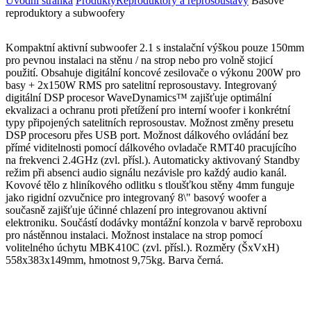
Úvodní stránka
Produkty
Reproduktory a reprosoustavy
Basové
reproduktory a subwoofery
Kompaktní aktivní subwoofer 2.1 s instalační výškou pouze 150mm
pro pevnou instalaci na stěnu / na strop nebo pro volně stojicí
použití. Obsahuje digitální koncové zesilovače o výkonu 200W pro
basy + 2x150W RMS pro satelitní reprosoustavy. Integrovaný
digitální DSP procesor WaveDynamics™ zajišťuje optimální
ekvalizaci a ochranu proti přetížení pro interní woofer i konkrétní
typy připojených satelitních reprosoustav. Možnost změny presetu
DSP procesoru přes USB port. Možnost dálkového ovládání bez
přímé viditelnosti pomocí dálkového ovladače RMT40 pracujícího
na frekvenci 2.4GHz (zvl. přísl.). Automaticky aktivovaný Standby
režim při absenci audio signálu nezávisle pro každý audio kanál.
Kovové tělo z hliníkového odlitku s tloušťkou stěny 4mm funguje
jako rigidní ozvučnice pro integrovaný 8\" basový woofer a
současně zajišťuje účinné chlazení pro integrovanou aktivní
elektroniku. Součástí dodávky montážní konzola v barvě reproboxu
pro nástěnnou instalaci. Možnost instalace na strop pomocí
volitelného úchytu MBK410C (zvl. přísl.). Rozměry (ŠxVxH)
558x383x149mm, hmotnost 9,75kg. Barva černá.