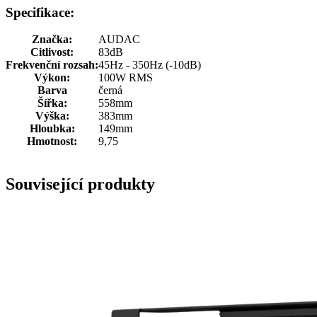
Specifikace:
Značka:
AUDAC
Citlivost:
83dB
Frekvenční rozsah:
45Hz - 350Hz (-10dB)
Výkon:
100W RMS
Barva
černá
Šířka:
558mm
Výška:
383mm
Hloubka:
149mm
Hmotnost:
9,75
Související produkty