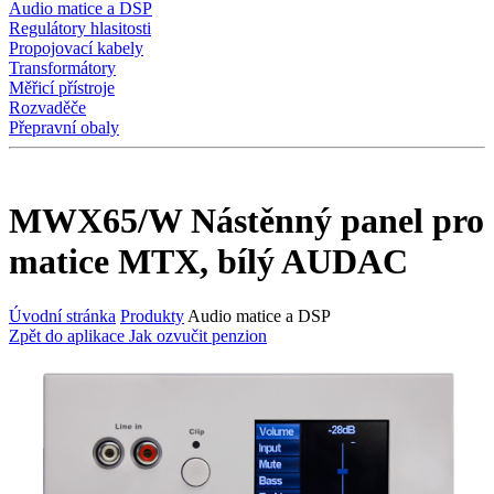
Audio matice a DSP
Regulátory hlasitosti
Propojovací kabely
Transformátory
Měřicí přístroje
Rozvaděče
Přepravní obaly
MWX65/W Nástěnný panel pro
matice MTX, bílý AUDAC
Úvodní stránka
Produkty
Audio matice a DSP
Zpět do aplikace Jak ozvučit penzion