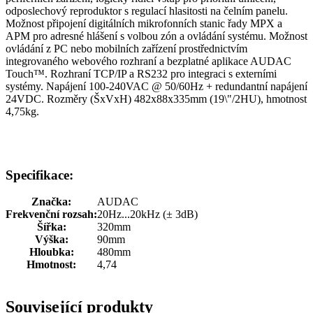
odposlechový reproduktor s regulací hlasitosti na čelním panelu.
Možnost připojení digitálních mikrofonních stanic řady MPX a
APM pro adresné hlášení s volbou zón a ovládání systému. Možnost
ovládání z PC nebo mobilních zařízení prostřednictvím
integrovaného webového rozhraní a bezplatné aplikace AUDAC
Touch™. Rozhraní TCP/IP a RS232 pro integraci s externími
systémy. Napájení 100-240VAC @ 50/60Hz + redundantní napájení
24VDC. Rozměry (ŠxVxH) 482x88x335mm (19\"/2HU), hmotnost
4,75kg.
Specifikace:
Značka:
AUDAC
Frekvenční rozsah:
20Hz...20kHz (± 3dB)
Šířka:
320mm
Výška:
90mm
Hloubka:
480mm
Hmotnost:
4,74
Související produkty