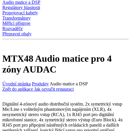
Audio matice a DSP
Regulátory hlasitosti
Propojovací kabely
Transformátory
Měřicí přístroje
Rozvaděče
Přepravní obaly
MTX48 Audio matice pro 4
zóny AUDAC
Úvodní stránka
Produkty
Audio matice a DSP
Zpět do aplikace Jak ozvučit restauraci
Digitální 4-zónový audio distribuční systém, 2x symetrický vstup
Mic/Line s volitelným phantomovým napájením (XLR), 4x
nesymetrický stereo vstup (RCA), 1x RJ45 port pro digitální
mikrofonní stanice, 4x symetrický stereo výstup (Euro Block). 4x
RJ45 port pro připojení nástěnných ovládacích panelů a dalších
periferních zařízení, logický řídicí vstup pro prioritní umlčení,