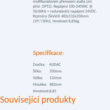
multikanálovým přenosem audia (zvl.
přísl. OPT2). Napájení 100-240VAC @
50/60Hz + redundantní napájení 24VDC.
Rozměry (ŠxVxH) 482x132x350mm
(19\"/3HU), hmotnost 8,85kg.
Specifikace:
Značka:
AUDAC
Šířka:
350mm
Výška:
132mm
Hloubka:
482mm
Hmotnost:
8,85
Související produkty