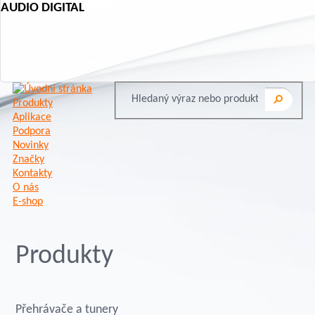
AUDIO DIGITAL
Produkty
Aplikace
Podpora
Novinky
Značky
Kontakty
O nás
E-shop
Produkty
Přehrávače a tunery