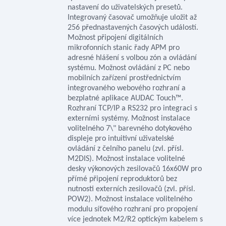
nastavení do uživatelských presetů.
Integrovaný časovač umožňuje uložit až
256 přednastavených časových událostí.
Možnost připojení digitálních
mikrofonních stanic řady APM pro
adresné hlášení s volbou zón a ovládání
systému. Možnost ovládání z PC nebo
mobilních zařízení prostřednictvím
integrovaného webového rozhraní a
bezplatné aplikace AUDAC Touch™.
Rozhraní TCP/IP a RS232 pro integraci s
externími systémy. Možnost instalace
volitelného 7\" barevného dotykového
displeje pro intuitivní uživatelské
ovládání z čelního panelu (zvl. přísl.
M2DIS). Možnost instalace volitelné
desky výkonových zesilovačů 16x60W pro
přímé připojení reproduktorů bez
nutnosti externích zesilovačů (zvl. přísl.
POW2). Možnost instalace volitelného
modulu síťového rozhraní pro propojení
více jednotek M2/R2 optickým kabelem s