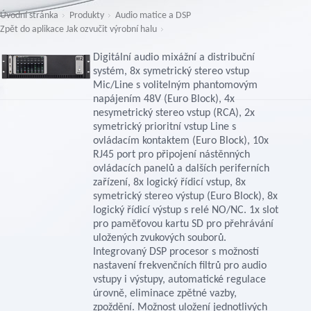
Úvodní stránka
Produkty
Audio matice a DSP
Zpět do aplikace Jak ozvučit výrobní halu
Digitální audio mixážní a distribuční
systém, 8x symetrický stereo vstup
Mic/Line s volitelným phantomovým
napájením 48V (Euro Block), 4x
nesymetrický stereo vstup (RCA), 2x
symetrický prioritní vstup Line s
ovládacím kontaktem (Euro Block), 10x
RJ45 port pro připojení nástěnných
ovládacích panelů a dalších periferních
zařízení, 8x logický řídicí vstup, 8x
symetrický stereo výstup (Euro Block), 8x
logický řídicí výstup s relé NO/NC. 1x slot
pro paměťovou kartu SD pro přehrávání
uložených zvukových souborů.
Integrovaný DSP procesor s možností
nastavení frekvenčních filtrů pro audio
vstupy i výstupy, automatické regulace
úrovně, eliminace zpětné vazby,
zpoždění. Možnost uložení jednotlivých