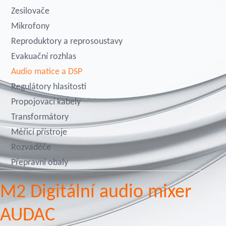
Zesilovače
Mikrofony
Reproduktory a reprosoustavy
Evakuační rozhlas
Audio matice a DSP
Regulátory hlasitosti
Propojovací kabely
Transformátory
Měřicí přístroje
Rozvaděče
Přepravní obaly
M2 Digitální audio mixer
AUDAC