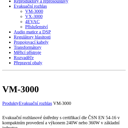
Reproduktory a reprosoustavy
Evakuační rozhlas
VM-3000
VX-3000
4EVAC
Příslušenství
Audio matice a DSP
Regulátory hlasitosti
Propojovací kabely
Transformátory
Měřicí přístroje
Rozvaděče
Přepravní obaly
VM-3000
Produkty
Evakuační rozhlas
VM-3000
Evakuační rozhlasové ústředny s certifikací dle ČSN EN 54-16 v
kompaktním provedení a výkonem 240W nebo 360W v základní
jednotce.