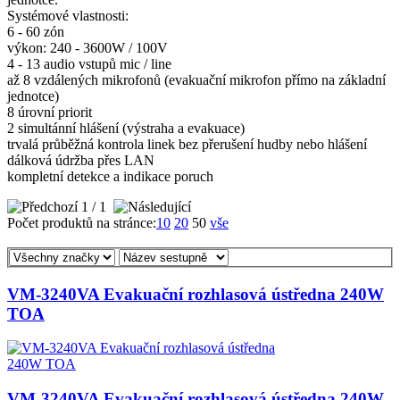
Systémové vlastnosti:
6 - 60 zón
výkon: 240 - 3600W / 100V
4 - 13 audio vstupů mic / line
až 8 vzdálených mikrofonů (evakuační mikrofon přímo na základní
jednotce)
8 úrovní priorit
2 simultánní hlášení (výstraha a evakuace)
trvalá průběžná kontrola linek bez přerušení hudby nebo hlášení
dálková údržba přes LAN
kompletní detekce a indikace poruch
1
/ 1
Počet produktů na stránce:
10
20
50
vše
VM-3240VA Evakuační rozhlasová ústředna 240W
TOA
VM-3240VA Evakuační rozhlasová ústředna 240W