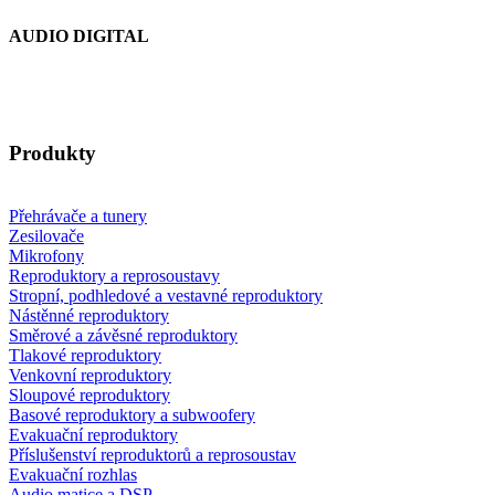
AUDIO DIGITAL
Produkty
Přehrávače a tunery
Zesilovače
Mikrofony
Reproduktory a reprosoustavy
Stropní, podhledové a vestavné reproduktory
Nástěnné reproduktory
Směrové a závěsné reproduktory
Tlakové reproduktory
Venkovní reproduktory
Sloupové reproduktory
Basové reproduktory a subwoofery
Evakuační reproduktory
Příslušenství reproduktorů a reprosoustav
Evakuační rozhlas
Audio matice a DSP