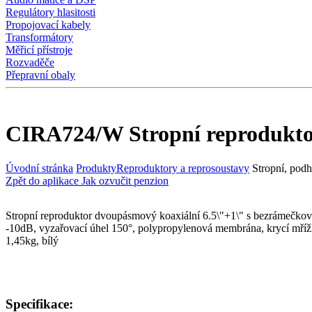
Regulátory hlasitosti
Propojovací kabely
Transformátory
Měřicí přístroje
Rozvaděče
Přepravní obaly
CIRA724/W Stropní reprodukt
Úvodní stránka
Produkty
Reproduktory a reprosoustavy
Stropní, podh
Zpět do aplikace Jak ozvučit penzion
Stropní reproduktor dvoupásmový koaxiální 6.5\"+1\" s bezráme
-10dB, vyzařovací úhel 150°, polypropylenová membrána, krycí mř
1,45kg, bílý
Specifikace: