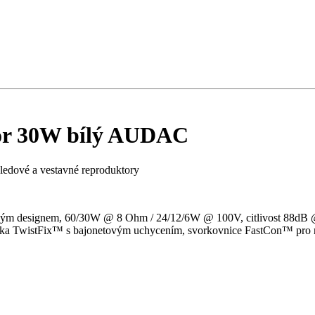
or 30W bílý AUDAC
ledové a vestavné reproduktory
čkovým designem, 60/30W @ 8 Ohm / 24/12/6W @ 100V, citlivost 88
ížka TwistFix™ s bajonetovým uchycením, svorkovnice FastCon™ pro 