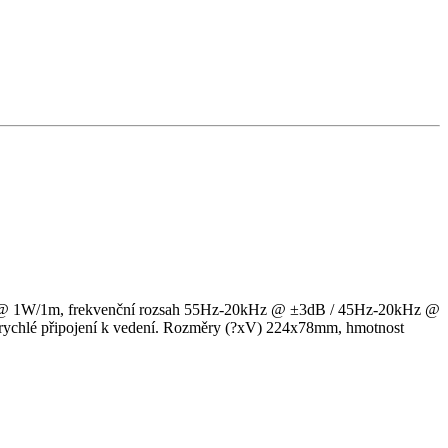
dB @ 1W/1m, frekvenční rozsah 55Hz-20kHz @ ±3dB / 45Hz-20kHz @
rychlé připojení k vedení. Rozměry (?xV) 224x78mm, hmotnost