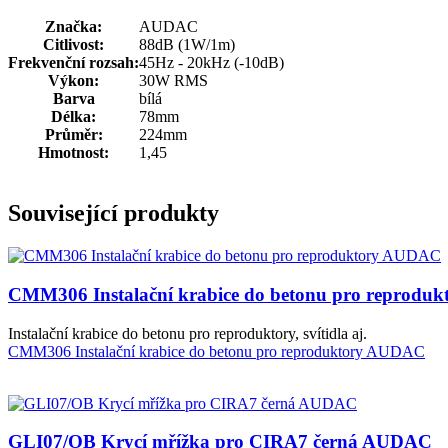
Značka:
AUDAC
Citlivost:
88dB (1W/1m)
Frekvenční rozsah:
45Hz - 20kHz (-10dB)
Výkon:
30W RMS
Barva
bílá
Délka:
78mm
Průměr:
224mm
Hmotnost:
1,45
Související produkty
CMM306 Instalační krabice do betonu pro reprod
Instalační krabice do betonu pro reproduktory, svítidla aj.
CMM306 Instalační krabice do betonu pro reproduktory AUDAC
GLI07/OB Krycí mřížka pro CIRA7 černá AUDAC