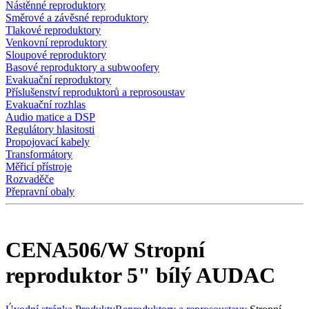
Nástěnné reproduktory
Směrové a závěsné reproduktory
Tlakové reproduktory
Venkovní reproduktory
Sloupové reproduktory
Basové reproduktory a subwoofery
Evakuační reproduktory
Příslušenství reproduktorů a reprosoustav
Evakuační rozhlas
Audio matice a DSP
Regulátory hlasitosti
Propojovací kabely
Transformátory
Měřicí přístroje
Rozvaděče
Přepravní obaly
CENA506/W Stropní
reproduktor 5" bílý AUDAC