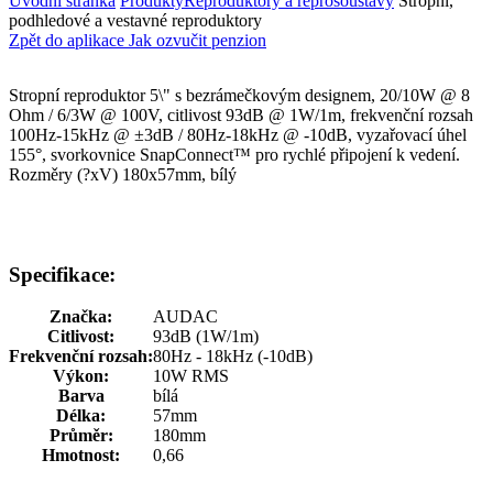
Úvodní stránka
Produkty
Reproduktory a reprosoustavy
Stropní,
podhledové a vestavné reproduktory
Zpět do aplikace Jak ozvučit penzion
Stropní reproduktor 5\" s bezrámečkovým designem, 20/10W @ 8
Ohm / 6/3W @ 100V, citlivost 93dB @ 1W/1m, frekvenční rozsah
100Hz-15kHz @ ±3dB / 80Hz-18kHz @ -10dB, vyzařovací úhel
155°, svorkovnice SnapConnect™ pro rychlé připojení k vedení.
Rozměry (?xV) 180x57mm, bílý
Specifikace:
Značka:
AUDAC
Citlivost:
93dB (1W/1m)
Frekvenční rozsah:
80Hz - 18kHz (-10dB)
Výkon:
10W RMS
Barva
bílá
Délka:
57mm
Průměr:
180mm
Hmotnost:
0,66