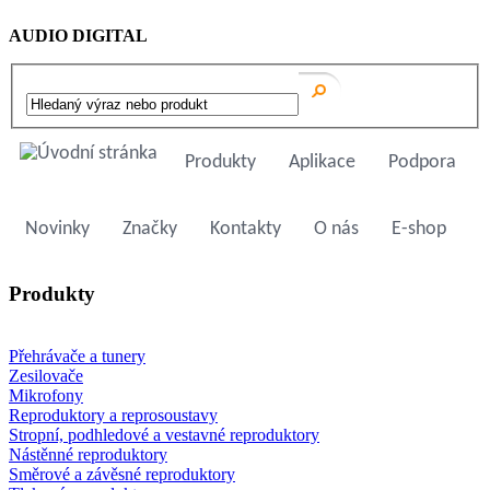
AUDIO DIGITAL
Produkty
Aplikace
Podpora
Novinky
Značky
Kontakty
O nás
E-shop
Produkty
Přehrávače a tunery
Zesilovače
Mikrofony
Reproduktory a reprosoustavy
Stropní, podhledové a vestavné reproduktory
Nástěnné reproduktory
Směrové a závěsné reproduktory