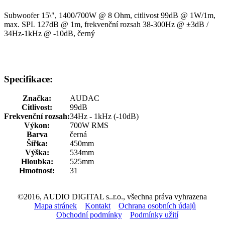
Subwoofer 15\", 1400/700W @ 8 Ohm, citlivost 99dB @ 1W/1m,
max. SPL 127dB @ 1m, frekvenční rozsah 38-300Hz @ ±3dB /
34Hz-1kHz @ -10dB, černý
Specifikace:
Značka:
AUDAC
Citlivost:
99dB
Frekvenční rozsah:
34Hz - 1kHz (-10dB)
Výkon:
700W RMS
Barva
černá
Šířka:
450mm
Výška:
534mm
Hloubka:
525mm
Hmotnost:
31
©2016, AUDIO DIGITAL s..r.o., všechna práva vyhrazena
Mapa stránek
Kontakt
Ochrana osobních údajů
Obchodní podmínky
Podmínky užití