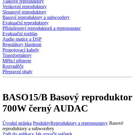
Tlakové reproduktory
Venkovní reproduktory
Sloupové reproduktory
Basové reproduktory a subwoofery
Evakuační reproduktory
Příslušenství reproduktorů a reprosoustav
Evakuační rozhlas
Audio matice a DSP
Regulátory hlasitosti
Propojovací kabely
Transformátory
Měřicí přístroje
Rozvaděče
Přepravní obaly
BASO15/B Basový reproduktor
700W černý AUDAC
Úvodní stránka
Produkty
Reproduktory a reprosoustavy
Basové
reproduktory a subwoofery
Zpět do aplikace Jak ozvučit salónek