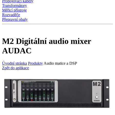
Propojovací kabely
Transformátory
Měřicí přístroje
Rozvaděče
Přepravní obaly
M2 Digitální audio mixer
AUDAC
Úvodní stránka
Produkty
Audio matice a DSP
Zpět do aplikace