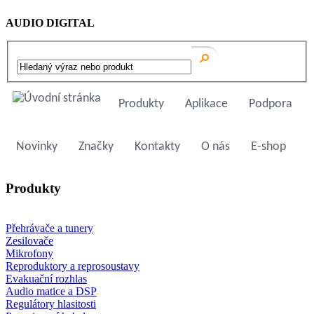
AUDIO DIGITAL
Produkty
Aplikace
Podpora
Novinky
Značky
Kontakty
O nás
E-shop
Produkty
Přehrávače a tunery
Zesilovače
Mikrofony
Reproduktory a reprosoustavy
Evakuační rozhlas
Audio matice a DSP
Regulátory hlasitosti