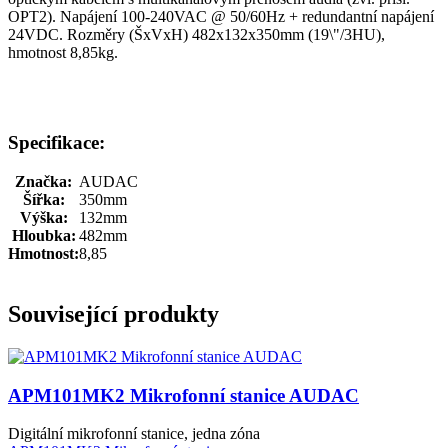
OPT2). Napájení 100-240VAC @ 50/60Hz + redundantní napájení
24VDC. Rozměry (ŠxVxH) 482x132x350mm (19\"/3HU),
hmotnost 8,85kg.
Specifikace:
Značka:
AUDAC
Šířka:
350mm
Výška:
132mm
Hloubka:
482mm
Hmotnost:
8,85
Související produkty
APM101MK2 Mikrofonní stanice AUDAC
Digitální mikrofonní stanice, jedna zóna