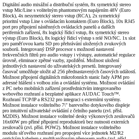
Digitální audio mixážní a distribuční systém, 8x symetrický stereo
vstup Mic/Line s volitelným phantomovým napájením 48V (Euro
Block), 4x nesymetrický stereo vstup (RCA), 2x symetrický
prioritní vstup Line s ovládacím kontaktem (Euro Block), 10x RJ45
port pro připojení nástěnných ovládacích panelů a dalších
periferních zařízení, 8x logický řídicí vstup, 8x symetrický stereo
výstup (Euro Block), 8x logický řídicí výstup s relé NO/NC. 1x slot
pro paměťovou kartu SD pro přehrávání uložených zvukových
souborů. Integrovaný DSP procesor s možností nastavení
frekvenčních filtrů pro audio vstupy i výstupy, automatické regulace
úrovně, eliminace zpětné vazby, zpoždění. Možnost uložení
jednotlivých nastavení do uživatelských presetů. Integrovaný
časovač umožňuje uložit až 256 přednastavených časových událostí.
Možnost připojení digitálních mikrofonních stanic řady APM pro
adresné hlášení s volbou zón a ovládání systému. Možnost ovládání
z PC nebo mobilních zařízení prostřednictvím integrovaného
webového rozhraní a bezplatné aplikace AUDAC Touch™.
Rozhraní TCP/IP a RS232 pro integraci s externími systémy.
Možnost instalace volitelného 7\" barevného dotykového displeje
pro intuitivní uživatelské ovládání z čelního panelu (zvl. přísl.
M2DIS). Možnost instalace volitelné desky výkonových zesilovačů
16x60W pro přímé připojení reproduktorů bez nutnosti externích
zesilovačů (zvl. přísl. POW2). Možnost instalace volitelného
modulu síťového rozhraní pro propojení více jednotek M2/R2
optickým kabelem s multikanálovým přenosem audia (zvl. přísl.