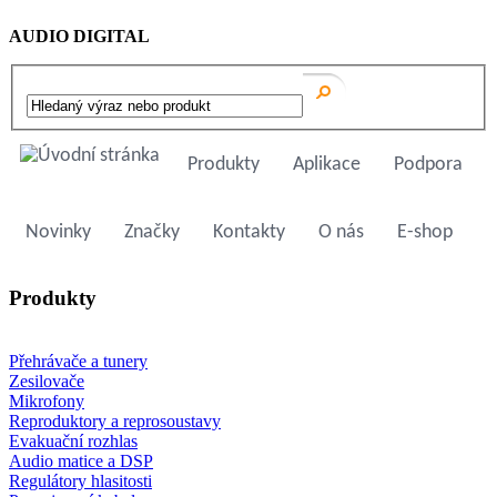
AUDIO DIGITAL
Produkty
Aplikace
Podpora
Novinky
Značky
Kontakty
O nás
E-shop
Produkty
Přehrávače a tunery
Zesilovače
Mikrofony
Reproduktory a reprosoustavy
Evakuační rozhlas
Audio matice a DSP
Regulátory hlasitosti