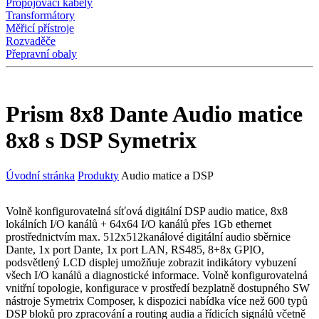
Propojovací kabely
Transformátory
Měřicí přístroje
Rozvaděče
Přepravní obaly
Prism 8x8 Dante Audio matice
8x8 s DSP Symetrix
Úvodní stránka
Produkty
Audio matice a DSP
Volně konfigurovatelná síťová digitální DSP audio matice, 8x8
lokálních I/O kanálů + 64x64 I/O kanálů přes 1Gb ethernet
prostřednictvím max. 512x512kanálové digitální audio sběrnice
Dante, 1x port Dante, 1x port LAN, RS485, 8+8x GPIO,
podsvětlený LCD displej umožňuje zobrazit indikátory vybuzení
všech I/O kanálů a diagnostické informace. Volně konfigurovatelná
vnitřní topologie, konfigurace v prostředí bezplatně dostupného SW
nástroje Symetrix Composer, k dispozici nabídka více než 600 typů
DSP bloků pro zpracování a routing audia a řídicích signálů včetně