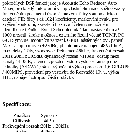
pokročilých DSP funkcí jako je Acoustic Echo Reducer, Auto-
Mixer, pro každý mikrofonní vstup vlastní eliminace zpětné vazby
frekvenčním posunem i úzkopásmovými filtry s automatickou
detekcí, FIR filtry s až 1024 koeficienty, maskování zvuku pro
zvýšení soukromí, zkreslení hlasu za účelem znemožnění
identifikace řečníka. Event Scheduler, ukládání nastavení do až
1000 presetů, široké možnosti externího řízení včetně TCP/IP, PC
GUI SymVue, mobilních zařízení, GPIO, nástěnných ovl. panelů.
Max. vstupní úroveň +23dBu, phantomové napájení 48V/10mA,
max. delay 174s, vzorkovací frekvence 48kHz, frekvenční rozsah
20Hz-20kHz ±0,5dB, dynamický rozsah >113dB, odstup mezi
kanály >110dB, latenční zpoždění vstup-výstup v rámci jedné
jednotky (A/D/A) 1,04ms, výpočetní výkon procesoru 1,6 GFLOPS
/ 400MIPS, provedení pro vestavbu do Rozvaděč 19\"u, výška
1HU, napájecí zdroj součástí dodávky.
Specifikace:
Značka:
Symetrix
Citlivost:
+4dBu
Frekvenční rozsah:
20Hz…20kHz
Šířka:
480mm