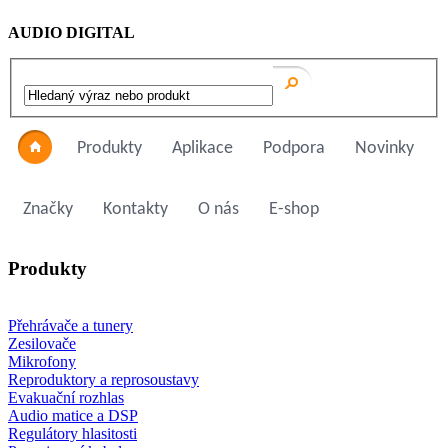
AUDIO DIGITAL
Produkty
Aplikace
Podpora
Novinky
Značky
Kontakty
O nás
E-shop
Produkty
Přehrávače a tunery
Zesilovače
Mikrofony
Reproduktory a reprosoustavy
Evakuační rozhlas
Audio matice a DSP
Regulátory hlasitosti